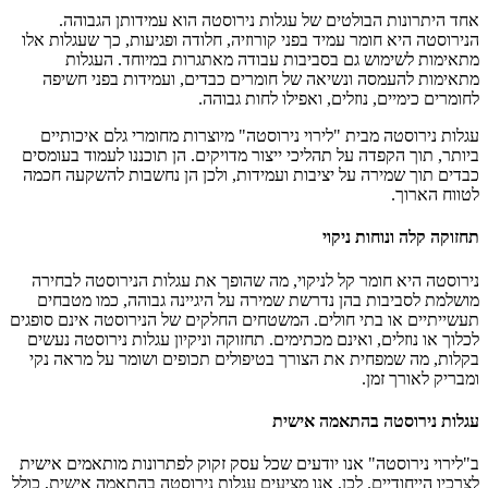
אחד היתרונות הבולטים של עגלות נירוסטה הוא עמידותן הגבוהה.
הנירוסטה היא חומר עמיד בפני קורוזיה, חלודה ופגיעות, כך שעגלות אלו
מתאימות לשימוש גם בסביבות עבודה מאתגרות במיוחד. העגלות
מתאימות להעמסה ונשיאה של חומרים כבדים, ועמידות בפני חשיפה
לחומרים כימיים, נוזלים, ואפילו לחות גבוהה.
עגלות נירוסטה מבית "לירוי נירוסטה" מיוצרות מחומרי גלם איכותיים
ביותר, תוך הקפדה על תהליכי ייצור מדויקים. הן תוכננו לעמוד בעומסים
כבדים תוך שמירה על יציבות ועמידות, ולכן הן נחשבות להשקעה חכמה
לטווח הארוך.
תחזוקה קלה ונוחות ניקוי
נירוסטה היא חומר קל לניקוי, מה שהופך את עגלות הנירוסטה לבחירה
מושלמת לסביבות בהן נדרשת שמירה על היגיינה גבוהה, כמו מטבחים
תעשייתיים או בתי חולים. המשטחים החלקים של הנירוסטה אינם סופגים
לכלוך או נוזלים, ואינם מכתימים. תחזוקה וניקיון עגלות נירוסטה נעשים
בקלות, מה שמפחית את הצורך בטיפולים תכופים ושומר על מראה נקי
ומבריק לאורך זמן.
עגלות נירוסטה בהתאמה אישית
ב"לירוי נירוסטה" אנו יודעים שכל עסק זקוק לפתרונות מותאמים אישית
לצרכיו הייחודיים. לכן, אנו מציעים עגלות נירוסטה בהתאמה אישית, כולל