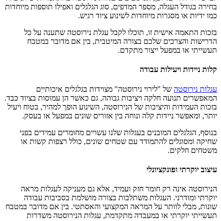
בחירה בגודל העגלה, מספר המדפים, סוג הגלגלים ואפילו תוספות מיוחדות
כמו ידיות או מסגרות מיוחדות לשינוע ציוד רגיש.
בזכות התאמה אישית זו, תוכלו לקבל עגלת נירוסטה שתענה על כל
הדרישות והצרכים שלכם בצורה המיטבית, בין אם מדובר במטבח
תעשייתי או במפעל ייצור מתקדם.
קלות ניידות ויעילות עבודה
עגלות נירוסטה
של "לירוי נירוסטה" מצוידות בגלגלים איכותיים
המאפשרים תנועה חלקה ויציבות גבוהה, גם כאשר הן עמוסות בציוד כבד.
בזכות העמידות והיציבות של הנירוסטה, השינוע הופך למהיר, בטוח ויעיל
יותר, ומאפשר ניידות קלה ונוחה בין אזורים שונים במפעל או בעסק.
בנוסף, הגלגלים המובנים בעגלות שלנו עשויים מחומרים עמידים בפני
שחיקה ומסוגלים להתמודד עם שטחים שונים, כולל רצפות קשות או
משטחים חלקים.
עיצוב יוקרתי ופונקציונלי
הנירוסטה אינה רק חומר חזק ועמיד, אלא גם מעניקה לעגלות מראה
יוקרתי ומודרני. העגלות משתלבות בצורה מושלמת בסביבות עבודה
שונות, מבלי לוותר על המראה המקצועי והאסתטי. בין אם מדובר במטבח
תעשייתי יוקרתי או במעבדה מתקדמת, עגלות הנירוסטה משדרות