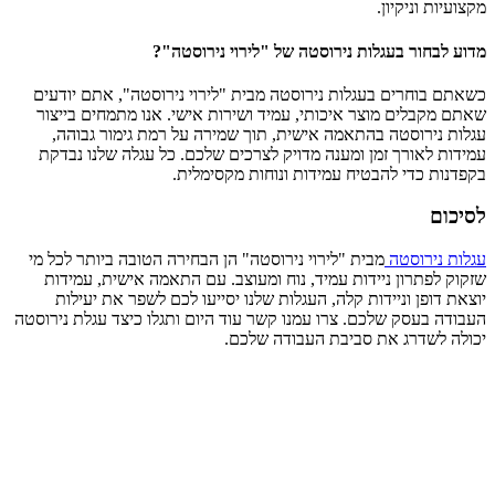
מקצועיות וניקיון.
מדוע לבחור בעגלות נירוסטה של "לירוי נירוסטה"?
כשאתם בוחרים בעגלות נירוסטה מבית "לירוי נירוסטה", אתם יודעים
שאתם מקבלים מוצר איכותי, עמיד ושירות אישי. אנו מתמחים בייצור
עגלות נירוסטה בהתאמה אישית, תוך שמירה על רמת גימור גבוהה,
עמידות לאורך זמן ומענה מדויק לצרכים שלכם. כל עגלה שלנו נבדקת
בקפדנות כדי להבטיח עמידות ונוחות מקסימלית.
לסיכום
עגלות נירוסטה
מבית "לירוי נירוסטה" הן הבחירה הטובה ביותר לכל מי
שזקוק לפתרון ניידות עמיד, נוח ומעוצב. עם התאמה אישית, עמידות
יוצאת דופן וניידות קלה, העגלות שלנו יסייעו לכם לשפר את יעילות
העבודה בעסק שלכם. צרו עמנו קשר עוד היום ותגלו כיצד עגלת נירוסטה
יכולה לשדרג את סביבת העבודה שלכם.